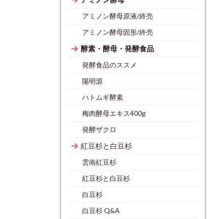
アミノン酵母原液/終売
アミノン酵母固形/終売
酵素・酵母・発酵食品
発酵食品のススメ
陽明源
ハトムギ酵素
梅肉酵母エキス400g
発酵ザクロ
紅豆杉と白豆杉
雲南紅豆杉
紅豆杉と白豆杉
白豆杉
白豆杉 Q&A