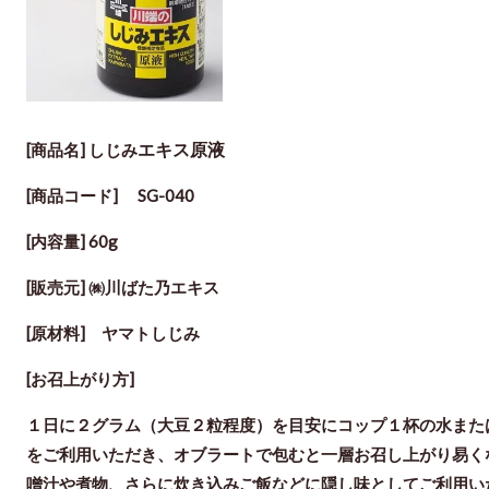
エキス原液
[商品名] しじみ
[商品コード]
SG-040
[内容量] 60g
[販売元] ㈱川ばた乃エキス
[原材料] ヤマトしじみ
[お召上がり方]
１日に２グラム（大豆２粒程度）を目安にコップ１杯の水また
をご利用いただき、オブラートで包むと一層お召し上がり易く
噌汁や煮物、さらに炊き込みご飯などに隠し味としてご利用い