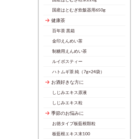
国産はとむぎ炊飯器用650g
健康茶
百年茶 黒箱
金印えんめい茶
制糖用えんめい茶
ルイボスティー
ハトムギ茶 純（7g×24袋）
お酒好きな方に
しじみエキス原液
しじみエキス粒
季節のお悩みに
お徳タイプ板藍根顆粒
板藍根エキス末100