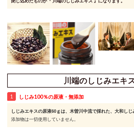
閉じ込めたものが『 川端のしじみエキス 』になります。
川端のしじみエキ
1
しじみ100％の原液・無添加
しじみエキスの原液60ｇ
は、木曽川中流で採れた、大和しじ
添加物は一切使用していません。