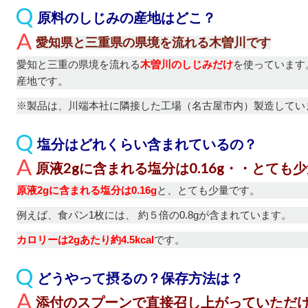
原料のしじみの産地はどこ？
愛知県と三重県の県境を流れる木曽川です
愛知と三重の県境を流れる
木曽川のしじみだけ
を使っています
産地です。
※製品は、川端本社に隣接した工場（名古屋市内）製造してい
塩分はどれくらい含まれているの？
原液2gに含まれる塩分は0.16g・・とても
原液2gに含まれる塩分は0.16g
と、とても少量です。
例えば、食パン1枚には、 約５倍の0.8gが含まれています。
カロリーは2gあたり約4.5kcal
です。
どうやって摂るの？保存方法は？
添付のスプーンで直接召し上がっていただ