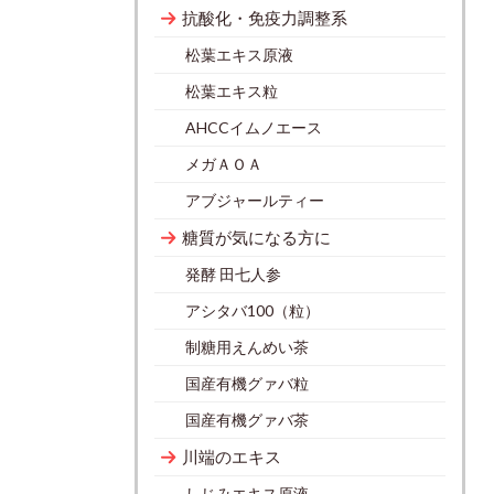
抗酸化・免疫力調整系
松葉エキス原液
松葉エキス粒
AHCCイムノエース
メガＡＯＡ
アブジャールティー
糖質が気になる方に
発酵 田七人参
アシタバ100（粒）
制糖用えんめい茶
国産有機グァバ粒
国産有機グァバ茶
川端のエキス
しじみエキス原液