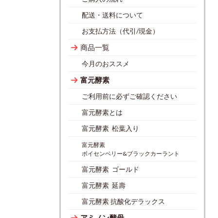
配送・送料について
お支払方法（代引/現金）
商品一覧
今月のおススメ
富元酵素
ご利用前に必ずご確認ください
富元酵素とは
富元酵素 松葉入り
富元酵素
ボイセンベリー&ブラックカーラント
富元酵素 ゴールド
富元酵素 延壽
富元酵素 抗酸化デラックス
アミノン酵母