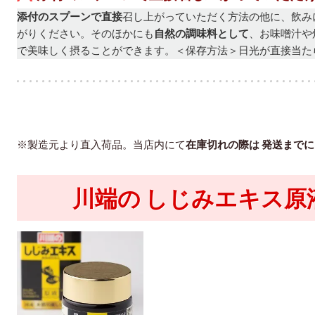
添付のスプーンで直接
召し上がっていただく方法の他に、
飲み
がりください。
そのほかにも
自然の調味料として
、お味噌汁や
で美味しく摂ることができます。
＜保存方法＞日光が直接当た
※製造元より直入荷品。当店内にて
在庫切れの際は 発送までに
川端の しじみエキス原液