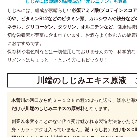
しじみには 話題の栄養成分「オルニチン」も豊富
しじみには、組成が素晴らしい
必須アミノ酸(プロテインスコア
0)や、ビタミンB12などのビタミン類、カルシウムや鉄分など
ネラル、グリコーゲン、タウリン、オルニチンなど
、健康維持
切な栄養素が豊富に含まれています。お酒をよく飲む方の健康
におすすめです
保存料や着色料などは一切使用しておりませんので、科学的な
リメントはちょっと・・という方にもピッタリ！
川端のしじみエキス原液
こ
木曽川
の河口から約２～１２ｋｍ程のぼった辺り、淡水と海
だけ
が
川端のしじみエキスの原材料
となります。
創業以来変ることのない代々受け継がれる製造方法をかたく
身・カラ・アクは入っていません。
潮（うしお）だけを３０