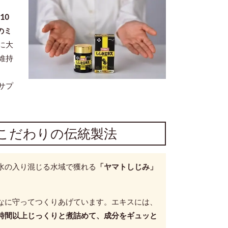
10
のミ
に大
維持
。
サプ
だわりの伝統製法
水の入り混じる水域で獲れる
「ヤマトしじみ」
なに守ってつくりあげています。エキスには、
時間以上じっくりと煮詰めて、成分をギュッと