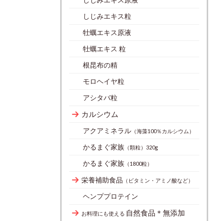
しじみエキス粒
牡蠣エキス原液
牡蠣エキス 粒
根昆布の精
モロヘイヤ粒
アシタバ粒
カルシウム
アクアミネラル
（海藻100％カルシウム）
かるまぐ家族
（顆粒）320g
かるまぐ家族
（1800粒）
栄養補助食品
（ビタミン・アミノ酸など）
ヘンププロテイン
自然食品＊無添加
お料理にも使える