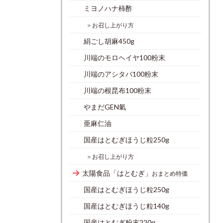
ミヨノハナ柿酢
＞お召し上がり方
絹ごし胡麻450g
川端のモロヘイヤ100粉末
川端のアシタバ100粉末
川端の根昆布100粉末
やまだGEN氣
亜麻仁油
国産はとむぎほうじ粒250g
＞お召し上がり方
太陽食品「はとむぎ」
おまとめ特価
国産はとむぎほうじ粒250g
国産はとむぎほうじ粒140g
国産はとむぎ粉末220g