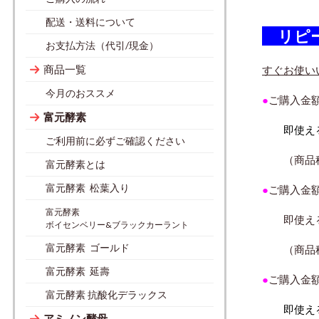
配送・送料について
リピ
お支払方法（代引/現金）
商品一覧
すぐお使い
今月のおススメ
●
ご購入金
富元酵素
即使え
ご利用前に必ずご確認ください
（商品税抜
富元酵素とは
富元酵素 松葉入り
●
ご購入金
富元酵素
即使え
ボイセンベリー&ブラックカーラント
富元酵素 ゴールド
（商品税抜
富元酵素 延壽
●
ご購入金
富元酵素 抗酸化デラックス
即使え
アミノン酵母