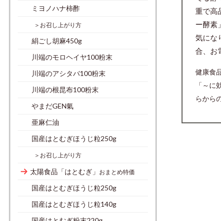
ミヨノハナ柿酢
重で高
ー酵素
＞お召し上がり方
気にな
絹ごし胡麻450g
合、お
川端のモロヘイヤ100粉末
健康食
川端のアシタバ100粉末
「～に
川端の根昆布100粉末
らから
やまだGEN氣
亜麻仁油
国産はとむぎほうじ粒250g
＞お召し上がり方
太陽食品「はとむぎ」
おまとめ特価
国産はとむぎほうじ粒250g
国産はとむぎほうじ粒140g
国産はとむぎ粉末220g