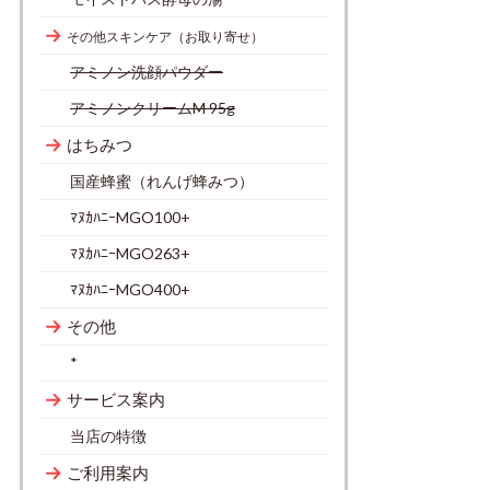
その他スキンケア（お取り寄せ）
アミノン洗顔パウダー
アミノンクリームM 95g
はちみつ
国産蜂蜜（れんげ蜂みつ）
ﾏﾇｶﾊﾆｰMGO100+
ﾏﾇｶﾊﾆｰMGO263+
ﾏﾇｶﾊﾆｰMGO400+
その他
*
サービス案内
当店の特徴
ご利用案内