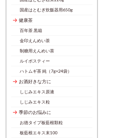
国産はとむぎ炊飯器用650g
健康茶
百年茶 黒箱
金印えんめい茶
制糖用えんめい茶
ルイボスティー
ハトムギ茶 純（7g×24袋）
お酒好きな方に
しじみエキス原液
しじみエキス粒
季節のお悩みに
お徳タイプ板藍根顆粒
板藍根エキス末100