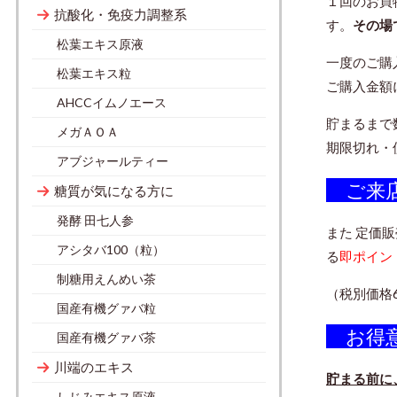
１回のお買
抗酸化・免疫力調整系
す。
その場
松葉エキス原液
一度のご購
松葉エキス粒
ご購入金額
AHCCイムノエース
貯まるまで
メガＡＯＡ
期限切れ・
アブジャールティー
ご来
糖質が気になる方に
発酵 田七人参
また 定価
アシタバ100（粒）
る
即ポイン
制糖用えんめい茶
（税別価格
国産有機グァバ粒
お得
国産有機グァバ茶
川端のエキス
貯まる前に
しじみエキス原液