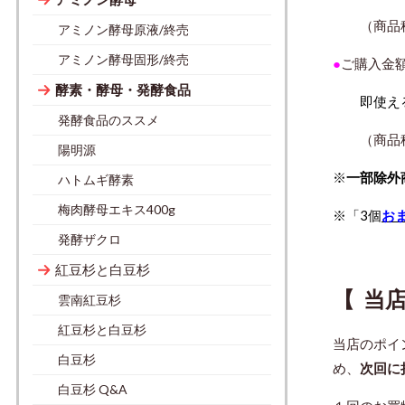
（商品税抜
アミノン酵母原液/終売
アミノン酵母固形/終売
●
ご購入金
酵素・酵母・発酵食品
即使え
発酵食品のススメ
（商品税抜
陽明源
※
一部除外
ハトムギ酵素
梅肉酵母エキス400g
※「3個
お
発酵ザクロ
紅豆杉と白豆杉
【 当
雲南紅豆杉
紅豆杉と白豆杉
当店のポ
白豆杉
め、
次回に
白豆杉 Q&A