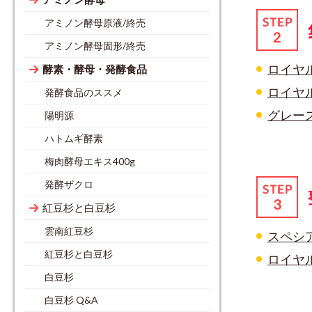
アミノン酵母原液/終売
アミノン酵母固形/終売
ロイヤ
酵素・酵母・発酵食品
ロイヤ
発酵食品のススメ
グレー
陽明源
ハトムギ酵素
梅肉酵母エキス400g
発酵ザクロ
紅豆杉と白豆杉
雲南紅豆杉
スペシ
紅豆杉と白豆杉
ロイヤ
白豆杉
白豆杉 Q&A