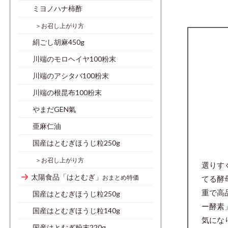
ミヨノハナ柿酢
＞お召し上がり方
絹ごし胡麻450g
川端のモロヘイヤ100粉末
川端のアシタバ100粉末
川端の根昆布100粉末
やまだGEN氣
亜麻仁油
国産はとむぎほうじ粒250g
＞お召し上がり方
選りす
太陽食品「はとむぎ」
おまとめ特価
てる酵
重で高
国産はとむぎほうじ粒250g
ー酵素
国産はとむぎほうじ粒140g
気にな
国産はとむぎ粉末220g