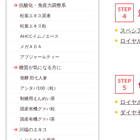
抗酸化・免疫力調整系
松葉エキス原液
松葉エキス粒
スペシ
AHCCイムノエース
ロイヤ
メガＡＯＡ
アブジャールティー
糖質が気になる方に
発酵 田七人参
アシタバ100（粒）
制糖用えんめい茶
ロイヤ
国産有機グァバ粒
ダイヤ
国産有機グァバ茶
川端のエキス
しじみエキス原液