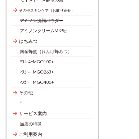
その他スキンケア（お取り寄せ）
アミノン洗顔パウダー
アミノンクリームM 95g
はちみつ
国産蜂蜜（れんげ蜂みつ）
ﾏﾇｶﾊﾆｰMGO100+
ﾏﾇｶﾊﾆｰMGO263+
ﾏﾇｶﾊﾆｰMGO400+
その他
*
サービス案内
当店の特徴
ご利用案内