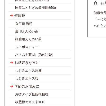
合、お
国産はとむぎ炊飯器用650g
健康食
健康茶
「～に
百年茶 黒箱
らから
金印えんめい茶
制糖用えんめい茶
ルイボスティー
ハトムギ茶 純（7g×24袋）
お酒好きな方に
しじみエキス原液
しじみエキス粒
季節のお悩みに
お徳タイプ板藍根顆粒
板藍根エキス末100