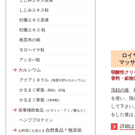
しじみエキス粒
牡蠣エキス原液
牡蠣エキス 粒
根昆布の精
モロヘイヤ粒
ロイ
アシタバ粒
マッ
カルシウム
弱酸性
香料・鉱物
アクアミネラル
（海藻100％カルシウム）
かるまぐ家族
洗顔の後
、
（顆粒）320g
を使い、指
かるまぐ家族
（1800粒）
して下さい
栄養補助食品
（ビタミン・アミノ酸など）
をした後は
ヘンププロテイン
詳細は
自然食品＊無添加
お料理にも使える