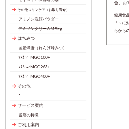
合、お
その他スキンケア（お取り寄せ）
健康食
アミノン洗顔パウダー
「～に
アミノンクリームM 95g
らから
はちみつ
国産蜂蜜（れんげ蜂みつ）
ﾏﾇｶﾊﾆｰMGO100+
ﾏﾇｶﾊﾆｰMGO263+
ﾏﾇｶﾊﾆｰMGO400+
その他
*
サービス案内
当店の特徴
ご利用案内