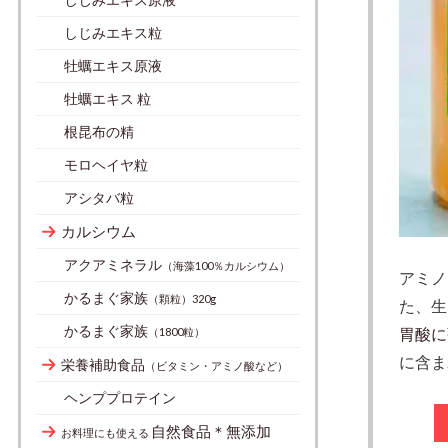
しじみエキス粒
牡蠣エキス原液
牡蠣エキス 粒
根昆布の精
モロヘイヤ粒
アシタバ粒
カルシウム
アクアミネラル
（海藻100％カルシウム）
アミノ
かるまぐ家族
（顆粒）320g
た、
生
かるまぐ家族
胃酸に
（1800粒）
に含ま
栄養補助食品
（ビタミン・アミノ酸など）
ヘンププロテイン
自然食品＊無添加
お料理にも使える