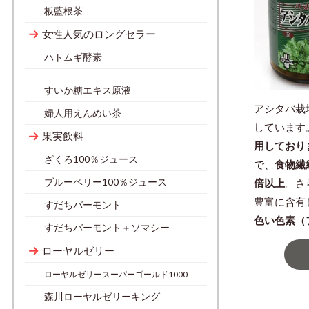
板藍根茶
女性人気のロングセラー
ハトムギ酵素
すいか糖エキス原液
アシタバ栽
婦人用えんめい茶
しています
果実飲料
用しており
ざくろ100％ジュース
で、
食物繊
ブルーベリー100％ジュース
倍以上
。さ
豊富に含有
すだちバーモント
色い色素（
すだちバーモント＋ソマシー
ローヤルゼリー
ローヤルゼリースーパーゴールド1000
森川ローヤルゼリーキング