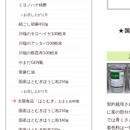
ミヨノハナ柿酢
＞お召し上がり方
絹ごし胡麻450g
★ 
川端のモロヘイヤ100粉末
川端のアシタバ100粉末
川端の根昆布100粉末
やまだGEN氣
亜麻仁油
国産はとむぎほうじ粒250g
＞お召し上がり方
太陽食品「はとむぎ」
おまとめ特価
契約栽培さ
国産はとむぎほうじ粒250g
に葉の部分
では青くさ
国産はとむぎほうじ粒140g
着色料は一
国産はとむぎ粉末220g