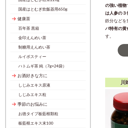
の強い植物
国産はとむぎ炊飯器用650g
は人参の３
健康茶
鉄分などを
百年茶 黒箱
バ特有の黄
す。
金印えんめい茶
制糖用えんめい茶
ルイボスティー
ハトムギ茶 純（7g×24袋）
お酒好きな方に
川
しじみエキス原液
しじみエキス粒
季節のお悩みに
お徳タイプ板藍根顆粒
板藍根エキス末100