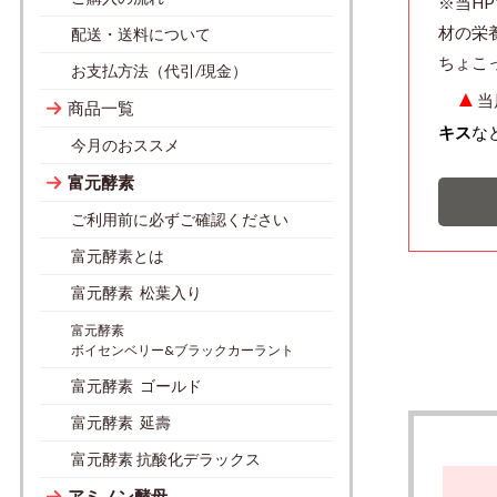
※当H
材の栄
配送・送料について
ちょ
お支払方法（代引/現金）
▲
当
商品一覧
キス
な
今月のおススメ
富元酵素
ご利用前に必ずご確認ください
富元酵素とは
富元酵素 松葉入り
富元酵素
ボイセンベリー&ブラックカーラント
富元酵素 ゴールド
富元酵素 延壽
富元酵素 抗酸化デラックス
アミノン酵母