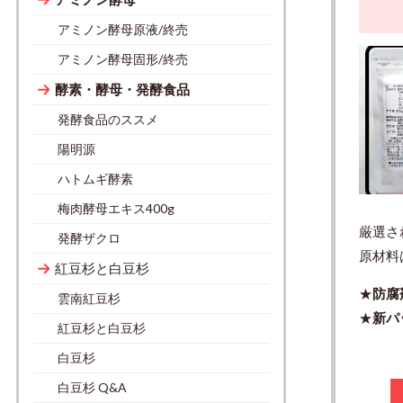
アミノン酵母原液/終売
アミノン酵母固形/終売
酵素・酵母・発酵食品
発酵食品のススメ
陽明源
ハトムギ酵素
梅肉酵母エキス400g
厳選さ
発酵ザクロ
原材料
紅豆杉と白豆杉
★
防腐
雲南紅豆杉
★
新パ
紅豆杉と白豆杉
白豆杉
白豆杉 Q&A