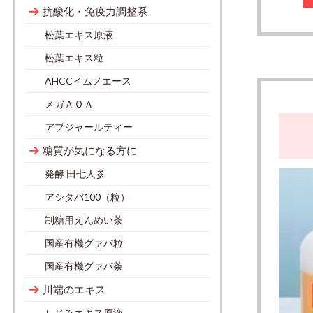
抗酸化・免疫力調整系
松葉エキス原液
松葉エキス粒
AHCCイムノエース
メガＡＯＡ
アブジャールティー
糖質が気になる方に
発酵 田七人参
アシタバ100（粒）
制糖用えんめい茶
国産有機グァバ粒
国産有機グァバ茶
川端のエキス
しじみエキス原液