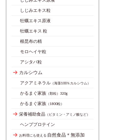
しじみエキス粒
牡蠣エキス原液
牡蠣エキス 粒
根昆布の精
モロヘイヤ粒
アシタバ粒
カルシウム
アクアミネラル
（海藻100％カルシウム）
かるまぐ家族
（顆粒）320g
かるまぐ家族
（1800粒）
栄養補助食品
（ビタミン・アミノ酸など）
ヘンププロテイン
自然食品＊無添加
お料理にも使える