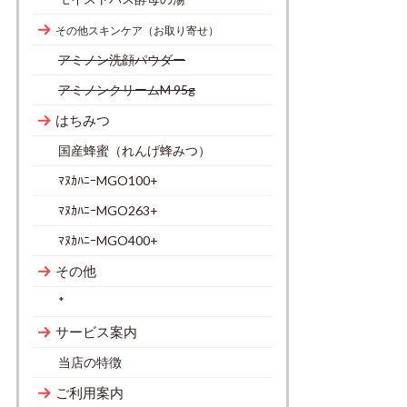
その他スキンケア（お取り寄せ）
アミノン洗顔パウダー
アミノンクリームM 95g
はちみつ
国産蜂蜜（れんげ蜂みつ）
ﾏﾇｶﾊﾆｰMGO100+
ﾏﾇｶﾊﾆｰMGO263+
ﾏﾇｶﾊﾆｰMGO400+
その他
*
サービス案内
当店の特徴
ご利用案内