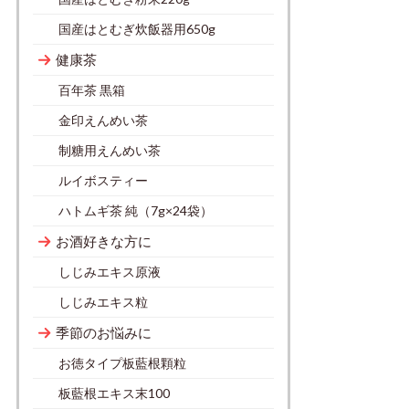
国産はとむぎ炊飯器用650g
健康茶
百年茶 黒箱
金印えんめい茶
制糖用えんめい茶
ルイボスティー
ハトムギ茶 純（7g×24袋）
お酒好きな方に
しじみエキス原液
しじみエキス粒
季節のお悩みに
お徳タイプ板藍根顆粒
板藍根エキス末100