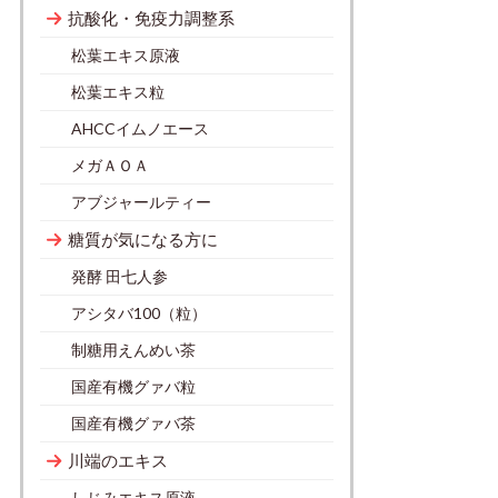
抗酸化・免疫力調整系
松葉エキス原液
松葉エキス粒
AHCCイムノエース
メガＡＯＡ
アブジャールティー
糖質が気になる方に
発酵 田七人参
アシタバ100（粒）
制糖用えんめい茶
国産有機グァバ粒
国産有機グァバ茶
川端のエキス
しじみエキス原液