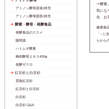
ー酵素
アミノン酵母原液/終売
気にな
アミノン酵母固形/終売
合、お
酵素・酵母・発酵食品
健康食
発酵食品のススメ
「～に
らから
陽明源
ハトムギ酵素
梅肉酵母エキス400g
発酵ザクロ
紅豆杉と白豆杉
雲南紅豆杉
紅豆杉と白豆杉
白豆杉
白豆杉 Q&A