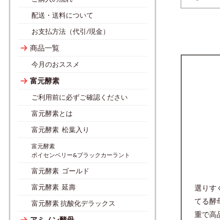
配送・送料について
お支払方法（代引/現金）
商品一覧
今月のおススメ
富元酵素
ご利用前に必ずご確認ください
富元酵素とは
富元酵素 松葉入り
富元酵素
ボイセンベリー&ブラックカーラント
富元酵素 ゴールド
富元酵素 延壽
選りす
てる酵
富元酵素 抗酸化デラックス
重で高
アミノン酵母