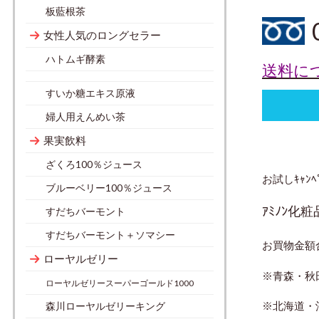
板藍根茶
女性人気のロングセラー
ハトムギ酵素
送料に
すいか糖エキス原液
婦人用えんめい茶
果実飲料
ざくろ100％ジュース
お試しｷｬﾝﾍ
ブルーベリー100％ジュース
ｱﾐﾉﾝ化粧
すだちバーモント
すだちバーモント＋ソマシー
お買物金額
ローヤルゼリー
※青森・秋
ローヤルゼリースーパーゴールド1000
※北海道・
森川ローヤルゼリーキング