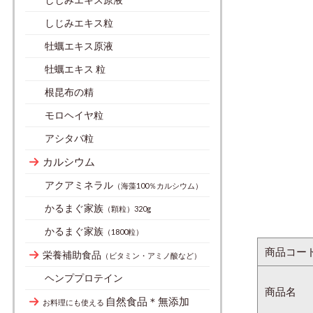
しじみエキス粒
牡蠣エキス原液
牡蠣エキス 粒
根昆布の精
モロヘイヤ粒
アシタバ粒
カルシウム
アクアミネラル
（海藻100％カルシウム）
かるまぐ家族
（顆粒）320g
かるまぐ家族
（1800粒）
商品コー
栄養補助食品
（ビタミン・アミノ酸など）
ヘンププロテイン
商品名
自然食品＊無添加
お料理にも使える