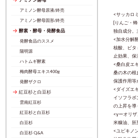
アミノン酵母原液/終売
<サッカロ
アミノン酵母固形/終売
[りんご・
酵素・酵母・発酵食品
独自成分。
<加水分解
発酵食品のススメ
核酸、ビタ
陽明源
止効果、保
ハトムギ酵素
<桑白皮エ
梅肉酵母エキス400g
桑の木の根
保護作用等
発酵ザクロ
<ダイズエ
紅豆杉と白豆杉
イソフラボ
雲南紅豆杉
の上昇を導
紅豆杉と白豆杉
<γーオリザ
米糠油、胚
白豆杉
<ユビキノン
白豆杉 Q&A