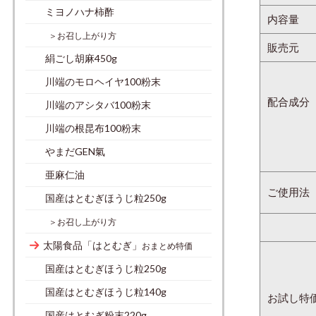
ミヨノハナ柿酢
内容量
＞お召し上がり方
販売元
絹ごし胡麻450g
川端のモロヘイヤ100粉末
配合成分
川端のアシタバ100粉末
川端の根昆布100粉末
やまだGEN氣
亜麻仁油
ご使用法
国産はとむぎほうじ粒250g
＞お召し上がり方
太陽食品「はとむぎ」
おまとめ特価
国産はとむぎほうじ粒250g
国産はとむぎほうじ粒140g
お試し特
国産はとむぎ粉末220g