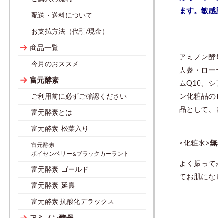
ます。敏感
配送・送料について
お支払方法（代引/現金）
商品一覧
アミノン酵
今月のおススメ
人参・ロー
富元酵素
ムQ10、
ン化粧品の
ご利用前に必ずご確認ください
品として、
富元酵素とは
富元酵素 松葉入り
<化粧水>
無
富元酵素
ボイセンベリー&ブラックカーラント
よく振って
富元酵素 ゴールド
てお肌にな
富元酵素 延壽
富元酵素 抗酸化デラックス
アミノン酵母