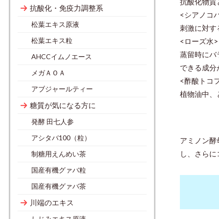
抗酸化物質
抗酸化・免疫力調整系
<シアノコバ
松葉エキス原液
刺激に対す
松葉エキス粒
<ローズ水>
蒸留時にバ
AHCCイムノエース
できる成分
メガＡＯＡ
<酢酸トコフ
アブジャールティー
植物油中、
糖質が気になる方に
発酵 田七人参
アシタバ100（粒）
アミノン酵
し、さらに
制糖用えんめい茶
国産有機グァバ粒
国産有機グァバ茶
川端のエキス
しじみエキス原液