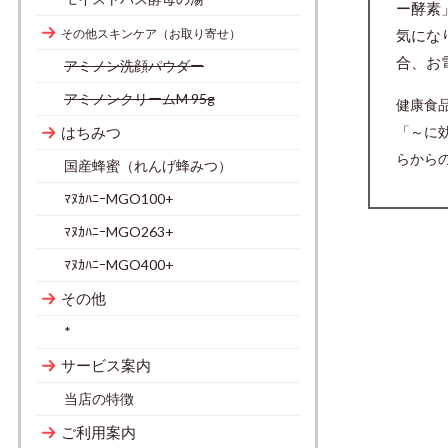
ー酵素
気にな
その他スキンケア（お取り寄せ）
合、お
アミノン洗顔パウダー
アミノンクリームM 95g
健康食
「～に
はちみつ
らから
国産蜂蜜（れんげ蜂みつ）
ﾏﾇｶﾊﾆｰMGO100+
ﾏﾇｶﾊﾆｰMGO263+
ﾏﾇｶﾊﾆｰMGO400+
その他
*
サービス案内
当店の特徴
ご利用案内