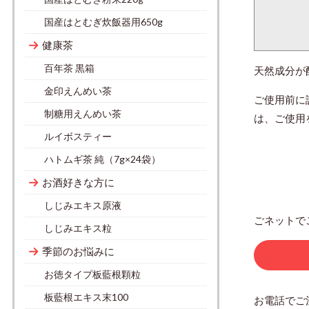
国産はとむぎ炊飯器用650g
健康茶
百年茶 黒箱
天然成分が
金印えんめい茶
ご使用前に
制糖用えんめい茶
は、ご使用
ルイボスティー
ハトムギ茶 純（7g×24袋）
お酒好きな方に
しじみエキス原液
ごネットで
しじみエキス粒
季節のお悩みに
お徳タイプ板藍根顆粒
板藍根エキス末100
お電話でご