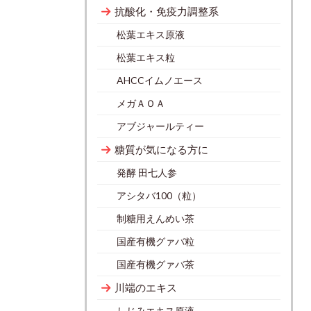
抗酸化・免疫力調整系
松葉エキス原液
松葉エキス粒
AHCCイムノエース
メガＡＯＡ
アブジャールティー
糖質が気になる方に
発酵 田七人参
アシタバ100（粒）
制糖用えんめい茶
国産有機グァバ粒
国産有機グァバ茶
川端のエキス
しじみエキス原液