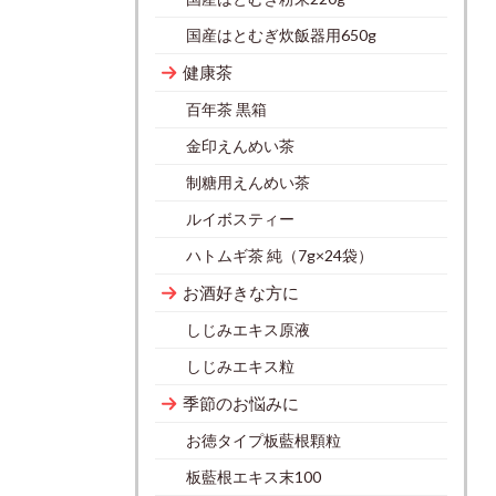
国産はとむぎ炊飯器用650g
健康茶
百年茶 黒箱
金印えんめい茶
制糖用えんめい茶
ルイボスティー
ハトムギ茶 純（7g×24袋）
お酒好きな方に
しじみエキス原液
しじみエキス粒
季節のお悩みに
お徳タイプ板藍根顆粒
板藍根エキス末100