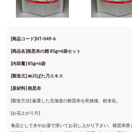
[商品コード]NT-049-6
[商品名]根昆布の精 85g×6袋セット
[内容量] 85g×6袋
[製造元] ㈱川ばた乃エキス
[原材料] 根昆布
[製造方法] 厳選した北海道の根昆布を乾燥後、粉末化。
[お召上がり方]
食品として水やお湯で溶いてお召し上がり下さい。根昆布茶