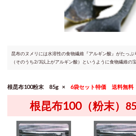
昆布のヌメリには水溶性の食物繊維『アルギン酸』がたっぷり
（そのうち2/3以上がアルギン酸）というように食物繊維の
根昆布100粉末 85g ×
6袋セット特価 送料無料
根昆布100（粉末）
8