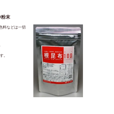
 粉末
色料などは一切
。
す。