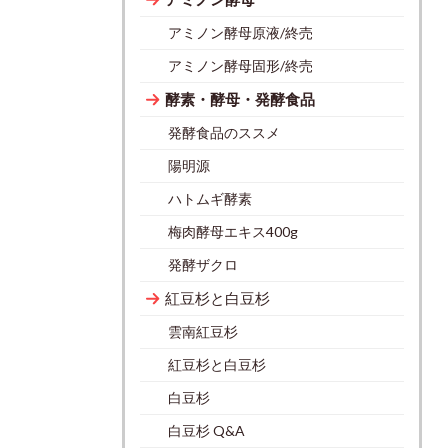
アミノン酵母原液/終売
アミノン酵母固形/終売
酵素・酵母・発酵食品
発酵食品のススメ
陽明源
ハトムギ酵素
梅肉酵母エキス400g
発酵ザクロ
紅豆杉と白豆杉
雲南紅豆杉
紅豆杉と白豆杉
白豆杉
白豆杉 Q&A