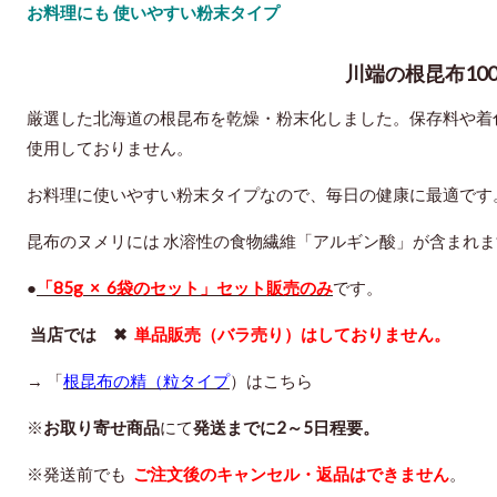
お料理にも 使いやすい粉末タイプ
川端の根昆布100
厳選した北海道の根昆布を乾燥・粉末化しました。保存料や着
使用しておりません。
お料理に使いやすい粉末タイプ
なので、毎日の健康に最適です
昆布のヌメリには 水溶性の食物繊維「アルギン酸」が含まれま
●
「85g × 6袋のセット」セット販売のみ
です。
当店では ✖
単品販売（バラ売り）はしておりません。
→ 「
根昆布の精（粒タイプ
）はこちら
※
お取り寄せ商品
にて
発送までに2～5日程要。
※発送前でも
ご注文後のキャンセル・返品はできません
。