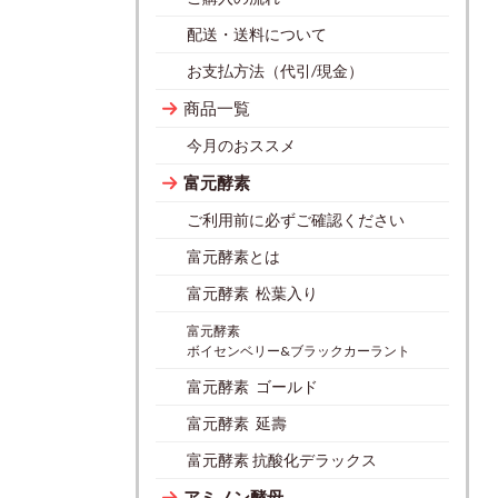
配送・送料について
お支払方法（代引/現金）
商品一覧
今月のおススメ
富元酵素
ご利用前に必ずご確認ください
富元酵素とは
富元酵素 松葉入り
富元酵素
ボイセンベリー&ブラックカーラント
富元酵素 ゴールド
富元酵素 延壽
富元酵素 抗酸化デラックス
アミノン酵母