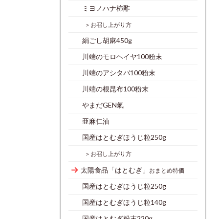
ミヨノハナ柿酢
＞お召し上がり方
絹ごし胡麻450g
川端のモロヘイヤ100粉末
川端のアシタバ100粉末
川端の根昆布100粉末
やまだGEN氣
亜麻仁油
国産はとむぎほうじ粒250g
＞お召し上がり方
太陽食品「はとむぎ」
おまとめ特価
国産はとむぎほうじ粒250g
国産はとむぎほうじ粒140g
国産はとむぎ粉末220g