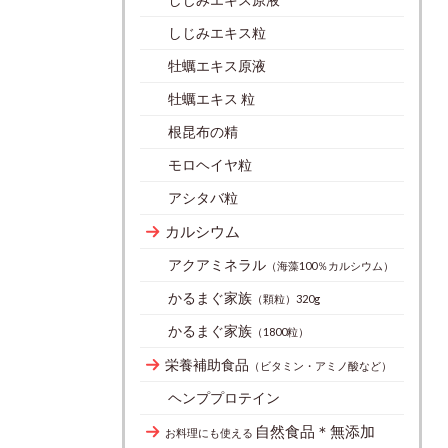
しじみエキス粒
牡蠣エキス原液
牡蠣エキス 粒
根昆布の精
モロヘイヤ粒
アシタバ粒
カルシウム
アクアミネラル
（海藻100％カルシウム）
かるまぐ家族
（顆粒）320g
かるまぐ家族
（1800粒）
栄養補助食品
（ビタミン・アミノ酸など）
ヘンププロテイン
自然食品＊無添加
お料理にも使える